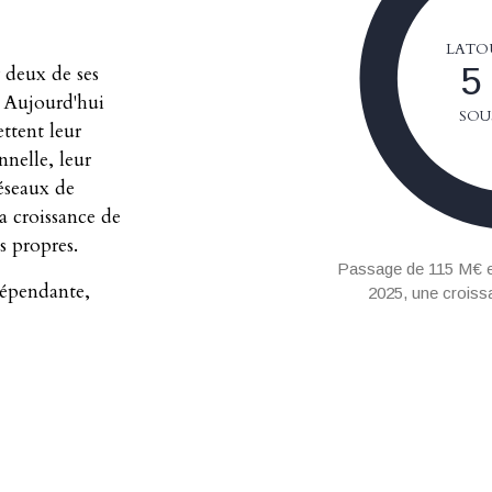
LATO
5
 deux de ses
. Aujourd'hui
SOU
ttent leur
nnelle, leur
éseaux de
a croissance de
s propres.
Passage de 115 M€ e
dépendante,
2025, une croiss